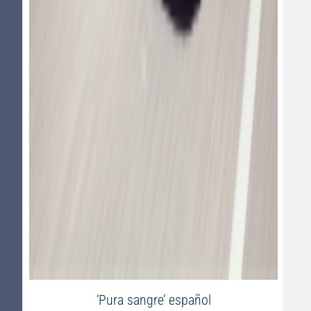
‘Pura sangre’ español