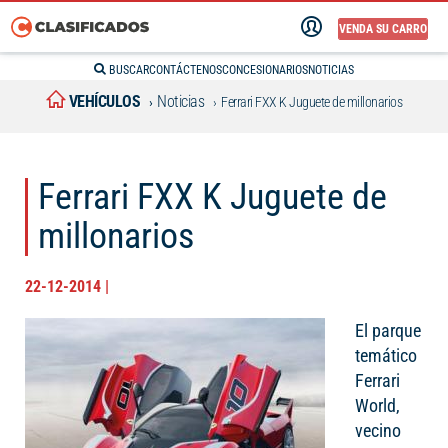
VENDA SU CARRO
BUSCAR
CONTÁCTENOS
CONCESIONARIOS
NOTICIAS
VEHÍCULOS
Noticias
Ferrari FXX K Juguete de millonarios
Ferrari FXX K Juguete de
millonarios
22-12-2014 |
El parque
temático
Ferrari
World,
vecino