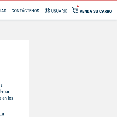
IAS
CONTÁCTENOS
USUARIO
VENDA SU CARRO
as
f-road.
e en los
.
 La