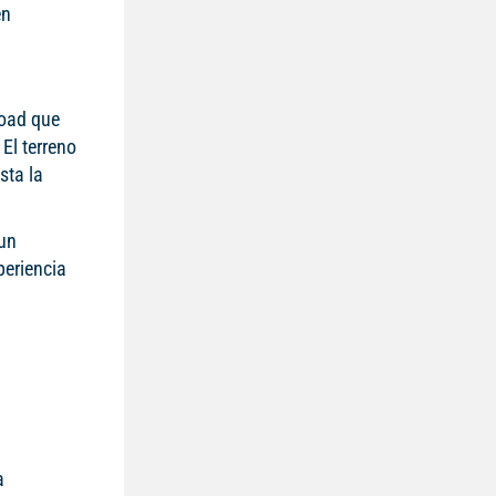
en
road que
El terreno
sta la
 un
periencia
a