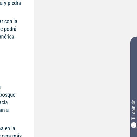
a y piedra
r con la
de podrá
américa,
e
 bosque
acia
Tu opinión
van a
na en la
e cera más