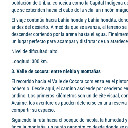
población de Uribia, conocida como la Capital Indígena 
que se extienden hacia el cabo de la vela, un rincón mági
El viaje continúa hacia bahía honda y bahía hondita, don
aridez del desierto. A medida que se avanza, el terreno 
descender corriendo por la arena hasta el agua. Finalment
un lugar perfecto para acampar y disfrutar de un atardecer
Nivel de dificultad: alto.
Longitud: 300 km.
3. Valle de cocora: entre niebla y montañas
El recorrido hacia el Valle de Cocora comienza en el pint
bohemio. Desde aquí, el camino asciende por senderos e
andino. Los primeros kilómetros son un deleite visual, co
Acaime, los aventureros pueden detenerse en una reserva n
compartir su espacio.
Siguiendo la ruta hacia el bosque de niebla, la humedad y 
finca la montaña, un punto panorámico desde donde se pu