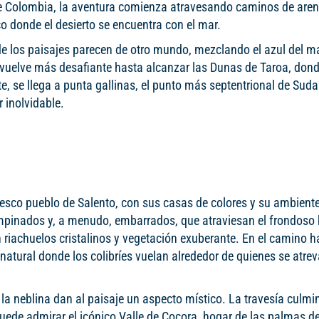
de Colombia, la aventura comienza atravesando caminos de aren
co donde el desierto se encuentra con el mar.
de los paisajes parecen de otro mundo, mezclando el azul del ma
se vuelve más desafiante hasta alcanzar las Dunas de Taroa, don
e, se llega a punta gallinas, el punto más septentrional de Sud
 inolvidable.
oresco pueblo de Salento, con sus casas de colores y su ambient
mpinados y, a menudo, embarrados, que atraviesan el frondoso
n riachuelos cristalinos y vegetación exuberante. En el camino h
atural donde los colibríes vuelan alrededor de quienes se atre
la neblina dan al paisaje un aspecto místico. La travesía culmi
ede admirar el icónico Valle de Cocora, hogar de las palmas d