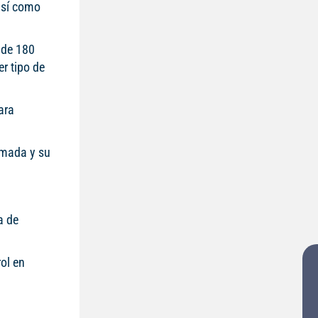
 así como
 de 180
r tipo de
ara
amada y su
a de
ol en