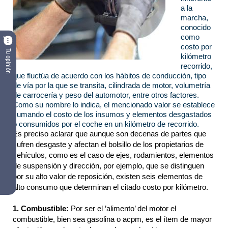
a la
marcha,
conocido
como
costo por
Tu opinión
kilómetro
recorrido,
que fluctúa de acuerdo con los hábitos de conducción, tipo
de vía por la que se transita, cilindrada de motor, volumetría
de carrocería y peso del automotor, entre otros factores.
Como su nombre lo indica, el mencionado valor se establece
sumando el costo de los insumos y elementos desgastados
o consumidos por el coche en un kilómetro de recorrido.
Es preciso aclarar que aunque son decenas de partes que
sufren desgaste y afectan el bolsillo de los propietarios de
vehículos, como es el caso de ejes, rodamientos, elementos
de suspensión y dirección, por ejemplo, que se distinguen
por su alto valor de reposición, existen seis elementos de
alto consumo que determinan el citado costo por kilómetro.
1. Combustible:
Por ser el ’alimento’ del motor el
combustible, bien sea gasolina o acpm, es el ítem de mayor