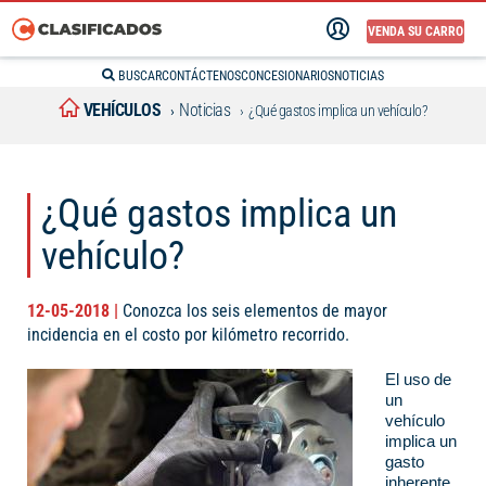
VENDA SU CARRO
BUSCAR
CONTÁCTENOS
CONCESIONARIOS
NOTICIAS
VEHÍCULOS
Noticias
¿Qué gastos implica un vehículo?
¿Qué gastos implica un
vehículo?
12-05-2018 |
Conozca los seis elementos de mayor
incidencia en el costo por kilómetro recorrido.
El uso de
un
vehículo
implica un
gasto
inherente