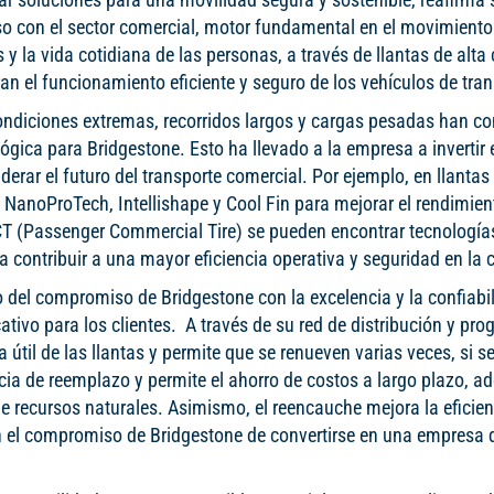
 con el sector comercial, motor fundamental en el movimiento
y la vida cotidiana de las personas, a través de llantas de alta
an el funcionamiento eficiente y seguro de los vehículos de tra
ondiciones extremas, recorridos largos y cargas pesadas han co
gica para Bridgestone. Esto ha llevado a la empresa a invertir 
iderar el futuro del transporte comercial. Por ejemplo, en llanta
anoProTech, Intellishape y Cool Fin para mejorar el rendimient
 PCT (Passenger Commercial Tire) se pueden encontrar tecnologí
a contribuir a una mayor eficiencia operativa y seguridad en la 
o del compromiso de Bridgestone con la excelencia y la confiabi
cativo para los clientes. A través de su red de distribución y pr
til de las llantas y permite que se renueven varias veces, si s
ia de reemplazo y permite el ahorro de costos a largo plazo, 
e recursos naturales. Asimismo, el reencauche mejora la eficien
an el compromiso de Bridgestone de convertirse en una empresa 