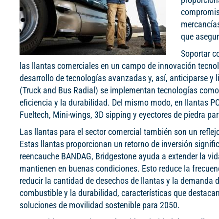
compromiso
mercancías 
que asegur
Soportar c
las llantas comerciales en un campo de innovación tecnoló
desarrollo de tecnologías avanzadas y, así, anticiparse y l
(Truck and Bus Radial) se implementan tecnologías como N
eficiencia y la durabilidad. Del mismo modo, en llantas
Fueltech, Mini-wings, 3D sipping y eyectores de piedra par
Las llantas para el sector comercial también son un reflej
Estas llantas proporcionan un retorno de inversión signifi
reencauche BANDAG, Bridgestone ayuda a extender la vida ú
mantienen en buenas condiciones. Esto reduce la frecuenc
reducir la cantidad de desechos de llantas y la demanda d
combustible y la durabilidad, características que destac
soluciones de movilidad sostenible para 2050.