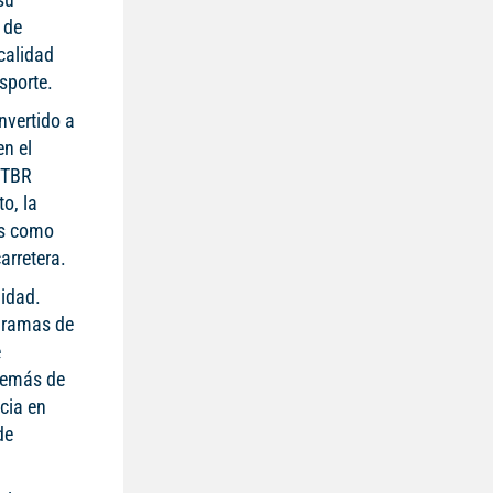
 de
 calidad
nsporte.
nvertido a
en el
s TBR
o, la
as como
carretera.
lidad.
ogramas de
e
además de
cia en
de