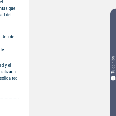
el
antas que
dad del
. Una de
rte
Tu opinión
d y el
cializada
sólida red