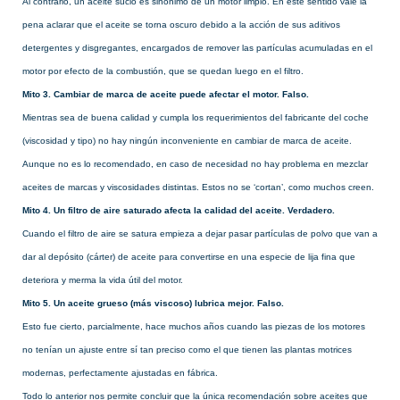
Al contrario, un aceite sucio es sinónimo de un motor limpio. En este sentido vale la
pena aclarar que el aceite se torna oscuro debido a la acción de sus aditivos
detergentes y disgregantes, encargados de remover las partículas acumuladas en el
motor por efecto de la combustión, que se quedan luego en el filtro.
Mito 3. Cambiar de marca de aceite puede afectar el motor. Falso.
Mientras sea de buena calidad y cumpla los requerimientos del fabricante del coche
(viscosidad y tipo) no hay ningún inconveniente en cambiar de marca de aceite.
Aunque no es lo recomendado, en caso de necesidad no hay problema en mezclar
aceites de marcas y viscosidades distintas. Estos no se ‘cortan’, como muchos creen.
Mito 4. Un filtro de aire saturado afecta la calidad del aceite. Verdadero.
Cuando el filtro de aire se satura empieza a dejar pasar partículas de polvo que van a
dar al depósito (cárter) de aceite para convertirse en una especie de lija fina que
deteriora y merma la vida útil del motor.
Mito 5. Un aceite grueso (más viscoso) lubrica mejor. Falso.
Esto fue cierto, parcialmente, hace muchos años cuando las piezas de los motores
no tenían un ajuste entre sí tan preciso como el que tienen las plantas motrices
modernas, perfectamente ajustadas en fábrica.
Todo lo anterior nos permite concluir que la única recomendación sobre aceites que