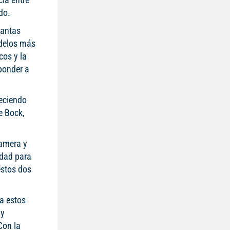
do.
lantas
odelos más
cos y la
ponder a
eciendo
e Bock,
namera y
idad para
estos dos
a estos
 y
Con la