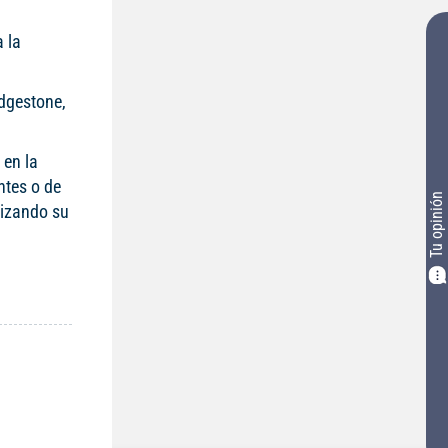
 la
idgestone,
 en la
ntes o de
Tu opinión
mizando su