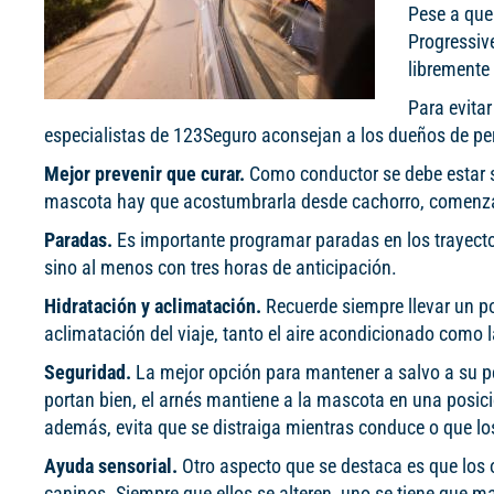
Pese a que
Progressiv
libremente 
Para evitar
especialistas de 123Seguro aconsejan a los dueños de pe
Mejor prevenir que curar.
Como conductor se debe estar s
mascota hay que acostumbrarla desde cachorro, comenzan
Paradas.
Es importante programar paradas en los trayecto
sino al menos con tres horas de anticipación.
Hidratación y aclimatación.
Recuerde siempre llevar un p
aclimatación del viaje, tanto el aire acondicionado como 
Seguridad.
La mejor opción para mantener a salvo a su per
portan bien, el arnés mantiene a la mascota en una posici
además, evita que se distraiga mientras conduce o que l
Ayuda sensorial.
Otro aspecto que se destaca es que los 
caninos. Siempre que ellos se alteren, uno se tiene que 