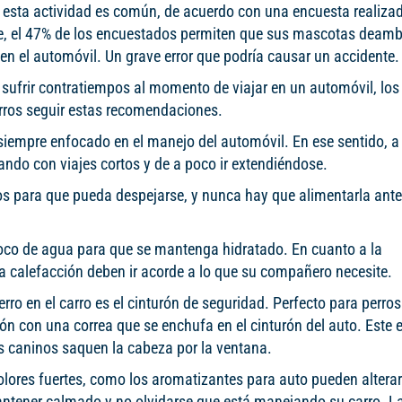
 esta actividad es común, de acuerdo con una encuesta realiza
e, el 47% de los encuestados permiten que sus mascotas deam
en el automóvil. Un grave error que podría causar un accidente.
 sufrir contratiempos al momento de viajar en un automóvil, los
rros seguir estas recomendaciones.
iempre enfocado en el manejo del automóvil. En ese sentido, a
do con viajes cortos y de a poco ir extendiéndose.
s para que pueda despejarse, y nunca hay que alimentarla antes
oco de agua para que se mantenga hidratado. En cuanto a la
la calefacción deben ir acorde a lo que su compañero necesite.
ro en el carro es el cinturón de seguridad. Perfecto para perros
ón con una correa que se enchufa en el cinturón del auto. Este 
os caninos saquen la cabeza por la ventana.
olores fuertes, como los aromatizantes para auto pueden alterar
mantener calmado y no olvidarse que está manejando su carro. L