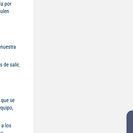
da por
bulen
 nuestra
 de salir,
 que se
equipo,
 a los
as