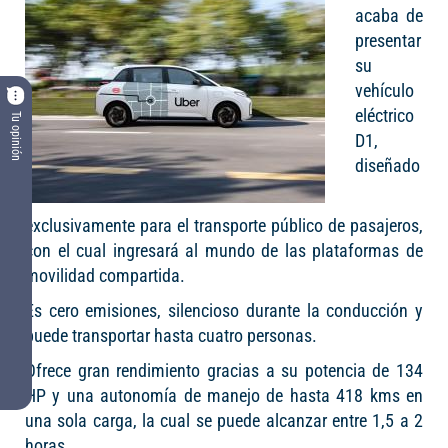
acaba de
presentar
su
vehículo
eléctrico
Tu opinión
D1,
diseñado
exclusivamente para el transporte público de pasajeros,
con el cual ingresará al mundo de las plataformas de
movilidad compartida.
Es cero emisiones, silencioso durante la conducción y
puede transportar hasta cuatro personas.
Ofrece gran rendimiento gracias a su potencia de 134
HP y una autonomía de manejo de hasta 418 kms en
una sola carga, la cual se puede alcanzar entre 1,5 a 2
horas.