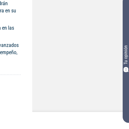
drán
ra en su
a en las
 avanzados
Tu opinión
esempeño,