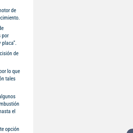
motor de
ecimiento.
de
 por
 placa”.
cisión de
por lo que
ón tales
 algunos
combustión
hasta el
nte opción