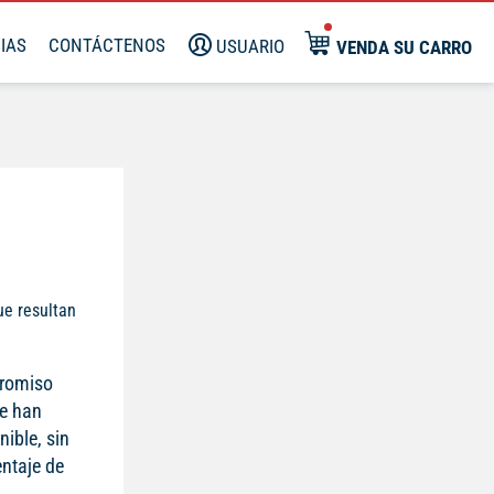
IAS
CONTÁCTENOS
USUARIO
VENDA SU CARRO
ue resultan
promiso
se han
ible, sin
entaje de