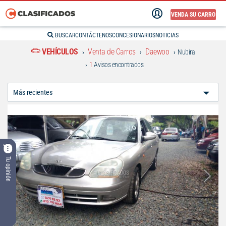
VENDA SU CARRO
BUSCAR
CONTÁCTENOS
CONCESIONARIOS
NOTICIAS
VEHÍCULOS
Venta de Carros
Daewoo
Nubira
1
Avisos encontrados
Ordenar
Por:
Tu opinión