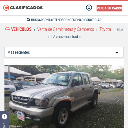
VENDA SU CARRO
BUSCAR
CONTÁCTENOS
CONCESIONARIOS
NOTICIAS
VEHÍCULOS
Venta de Camionetas y Camperos
Toyota
Hilux
2
Avisos encontrados
Ordenar
Por: