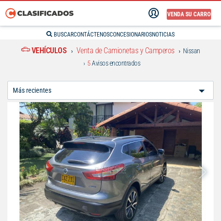
VENDA SU CARRO
BUSCAR
CONTÁCTENOS
CONCESIONARIOS
NOTICIAS
VEHÍCULOS
Venta de Camionetas y Camperos
Nissan
5
Avisos encontrados
Ordenar
Por: