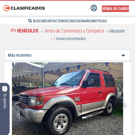
VENDA SU CARRO
BUSCAR
CONTÁCTENOS
CONCESIONARIOS
NOTICIAS
VEHÍCULOS
Venta de Camionetas y Camperos
Mitsubishi
1
Avisos encontrados
Ordenar
Por:
Tu opinión