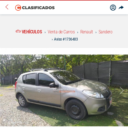
VEHÍCULOS
Venta de Carros
Renault
Sandero
Aviso #1736483